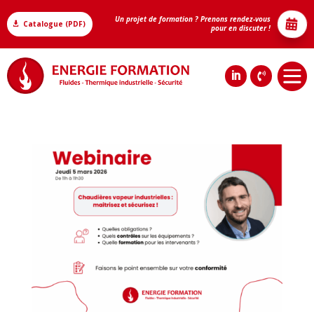
Un projet de formation ? Prenons rendez-vous

Catalogue (PDF)

pour en discuter !


