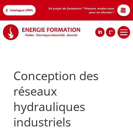
Un projet de formation ? Prenons rendez-vous

Catalogue (PDF)

pour en discuter !






Conception des
réseaux
hydrauliques
industriels