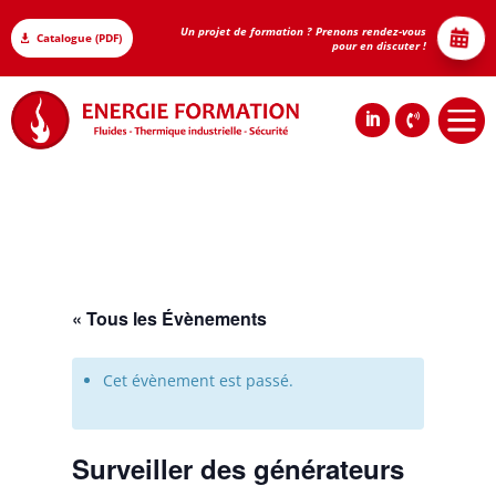
Un projet de formation ? Prenons rendez-vous

Catalogue (PDF)

pour en discuter !






« Tous les Évènements
Cet évènement est passé.
Surveiller des générateurs